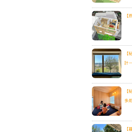
【
【
計
【
多
【