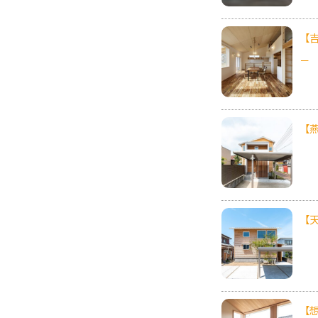
【
－
【
【
【