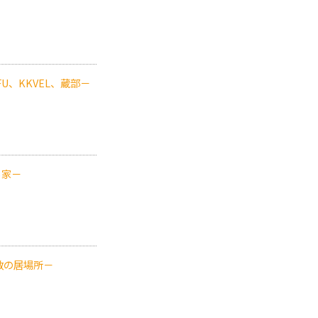
U、KKVEL、蔵部－
る家－
数の居場所－