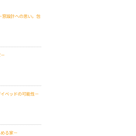
。－窓設計への思い。包
家－
デイベッドの可能性－
しめる家－