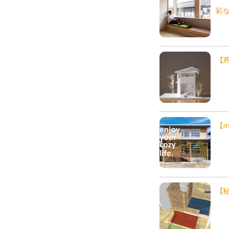
彩
【
【m
【