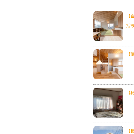
【
括
【
【
【