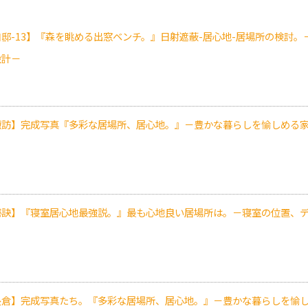
自邸-13】『森を眺める出窓ベンチ。』日射遮蔽-居心地-居場所の検討
設計－
諏訪】完成写真『多彩な居場所、居心地。』－豊かな暮らしを愉しめる
秘訣】『寝室居心地最強説。』最も心地良い居場所は。－寝室の位置、
長倉】完成写真たち。『多彩な居場所、居心地。』－豊かな暮らしを愉