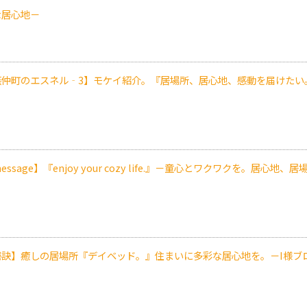
な居心地－
燕仲町のエスネル‐3】モケイ紹介。『居場所、居心地、感動を届けたい
essage】『enjoy your cozy life.』－童心とワクワクを。居心地
秘訣】癒しの居場所『デイベッド。』住まいに多彩な居心地を。－I様ブ