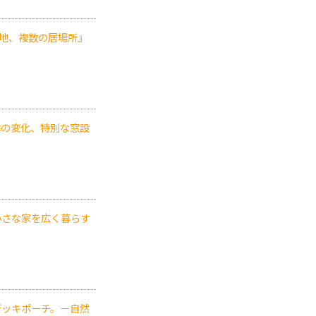
心地、複数の居場所』
季の変化、特別な窓設
小さな家を広く暮らす
デッキポーチ。－自然