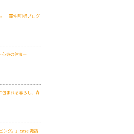
。－燕仲町I様ブログ
。－心身の健康－
木に包まれる暮らし、森
ビング。』case.諏訪