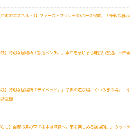
燕仲町のエスネル‐1】ファーストプラン＋3Dパース完成。『多彩な居
秘訣】特別な居場所『窓辺ベンチ。』季節を感じる心地良い窓辺。－四
－
秘訣】特別な居場所『デイベッド。』子供の遊び場、くつろぎの場。－
用途空間－
暮らし】自邸-6月の森『樹木は深緑へ。雨を楽しめる居場所。』ウッド