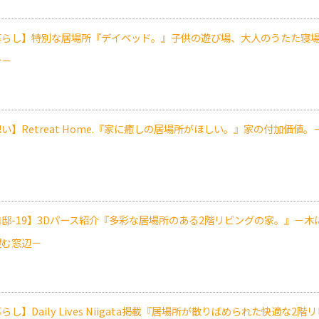
暮らし】特別な居場所『デイベッド。』子供の遊び場、大人のうたた寝場
介－
い】Retreat Home.『家に癒しの居場所がほしい。』家の付加価値
自邸-19】3Dパース紹介『多彩な居場所のある2階リビングの家。』－
望む窓辺－
らし】Daily Lives Niigata掲載『居場所が散りばめられた快適な2階リ