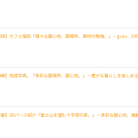
訣】カフェ探訪『様々な居心地、居場所、素材の勉強。』－gran、59F
柿崎】完成写真。『多彩な居場所、居心地。』－豊かな暮らしを愉しめ
甲斐】3Dパース紹介『富士山を望む十字窓の家。』－多彩な居心地、複