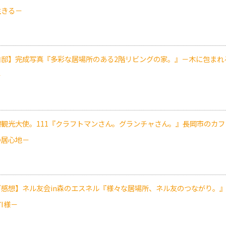
生きる－
自邸】完成写真『多彩な居場所のある2階リビングの家。』－木に包まれ
－
潟観光大使。111『クラフトマンさん。グランチャさん。』長岡市のカ
の居心地－
ご感想】ネル友会in森のエスネル『様々な居場所、ネル友のつながり。
I様－