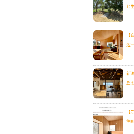
と
【
辺
新
丘
【
仲町