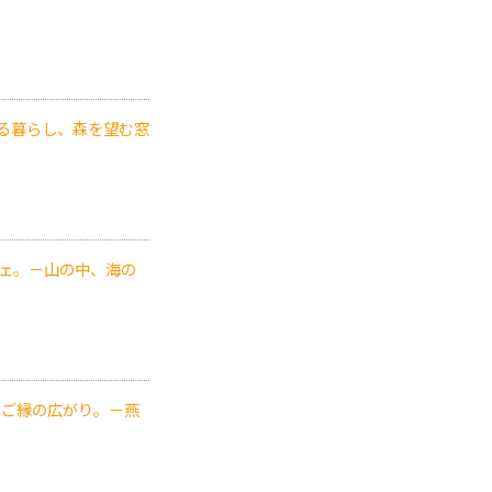
る暮らし、森を望む窓
フェ。－山の中、海の
』ご縁の広がり。－燕