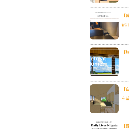
【
紹
【想
【
を
【暮