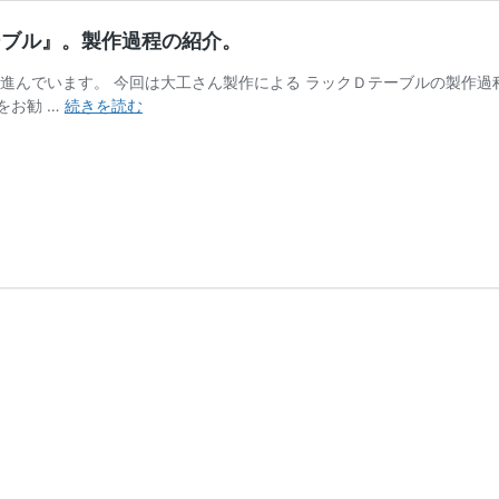
ーブル』。製作過程の紹介。
が進んでいます。 今回は大工さん製作による ラックＤテーブルの製作過
【荻
をお勧 …
続きを読む
曽
根
の
エ
ス
ネ
ル‐
15】
大
工
製
作
の
『ラ
ッ
ク