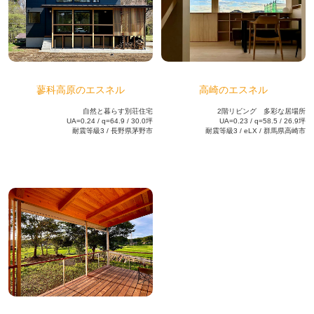
蓼科高原のエスネル
高崎のエスネル
自然と暮らす別荘住宅
2階リビング 多彩な居場所
UA=0.24 / q=64.9 / 30.0坪
UA=0.23 / q=58.5 / 26.9坪
耐震等級3 / 長野県茅野市
耐震等級3 / eLX / 群馬県高崎市