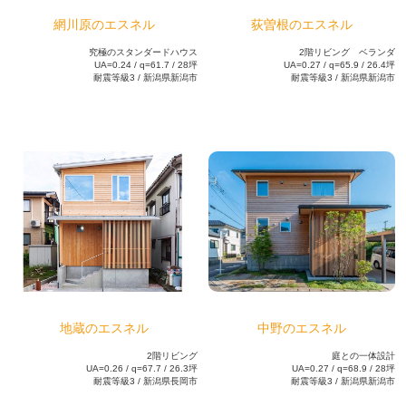
網川原のエスネル
荻曽根のエスネル
究極のスタンダードハウス
2階リビング ベランダ
UA=0.24 / q=61.7 / 28坪
UA=0.27 / q=65.9 / 26.4坪
耐震等級3 / 新潟県新潟市
耐震等級3 / 新潟県新潟市
地蔵のエスネル
中野のエスネル
2階リビング
庭との一体設計
UA=0.26 / q=67.7 / 26.3坪
UA=0.27 / q=68.9 / 28坪
耐震等級3 / 新潟県長岡市
耐震等級3 / 新潟県新潟市