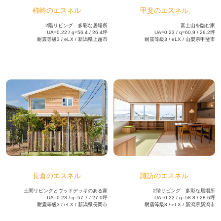
柿崎のエスネル
甲斐のエスネル
2階リビング 多彩な居場所
富士山を臨む家
UA=0.22 / q=56.4 / 26.4坪
UA=0.23 / q=60.9 / 29.2坪
耐震等級3 / eLX / 新潟県上越市
耐震等級3 / eLX / 山梨県甲斐市
長倉のエスネル
諏訪のエスネル
土間リビングとウッドデッキのある家
2階リビング 多彩な居場所
UA=0.23 / q=57.7 / 27.0坪
UA=0.22 / q=58.8 / 28.6坪
耐震等級3 / eLX / 新潟県長岡市
耐震等級3 / eLX / 新潟県新潟市