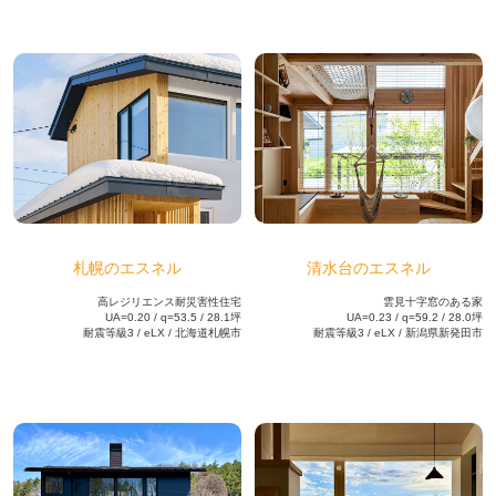
札幌のエスネル
清水台のエスネル
高レジリエンス耐災害性住宅
雲見十字窓のある家
UA=0.20 / q=53.5 / 28.1坪
UA=0.23 / q=59.2 / 28.0坪
耐震等級3 / eLX / 北海道札幌市
耐震等級3 / eLX / 新潟県新発田市