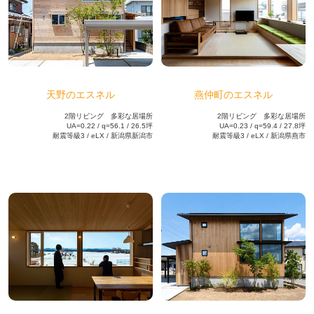
天野のエスネル
燕仲町のエスネル
2階リビング 多彩な居場所
2階リビング 多彩な居場所
UA=0.22 / q=56.1 / 26.5坪
UA=0.23 / q=59.4 / 27.8坪
耐震等級3 / eLX / 新潟県新潟市
耐震等級3 / eLX / 新潟県燕市