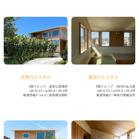
吉岡のエスネル
瀬谷のエスネル
2階リビング 多彩な居場所
2階リビング DENのある家
UA=0.23 / q=65.9 / 28.3坪
UA=0.23 / q=55.3 / 26.2坪
耐震等級3 / eLX / 群馬県吉岡町
耐震等級3 / 神奈川県横浜市