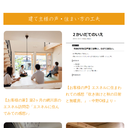
建て主様の声・住まい方の工夫
【お客様の声】エスネルに住まわ
れての感想『吹き抜けと秋の日射
【お客様の家】築2ヶ月の網川原の
と無暖房。』－中野O様より－
エスネル訪問②「エスネルに住ん
でみての感想♪」