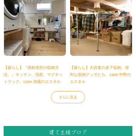
【暮らし】『適材適所の収納方
【暮らし】大容量の床下収納。便
法。』キッチン、洗面、マグネッ
利な収納グッズたち。case.中野の
トラック。case.地蔵のエスネル
エスネル
さらに見る
建て主様ブログ