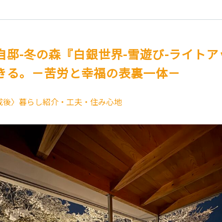
自邸-冬の森『白銀世界-雪遊び-ライト
きる。－苦労と幸福の表裏一体－
成後〉暮らし紹介・工夫・住み心地