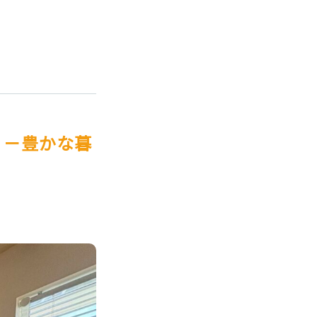
』－豊かな暮