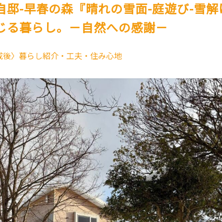
自邸-早春の森『晴れの雪面-庭遊び-雪
じる暮らし。－自然への感謝－
成後〉暮らし紹介・工夫・住み心地