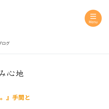
ブログ
み心地
庭。』手間と