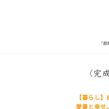
「超
〈完
【暮らし】
愛着と幸せ