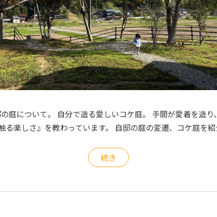
自邸の庭について。 自分で造る愛しいコケ庭。 手間が愛着を造
を触る楽しさ』を教わっています。 自邸の庭の変遷、コケ庭を
続き