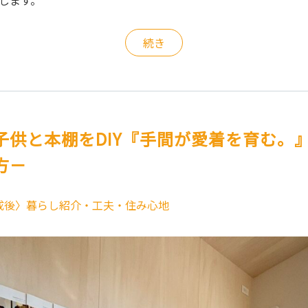
介します。
続き
子供と本棚をDIY『手間が愛着を育む。
方－
成後〉暮らし紹介・工夫・住み心地