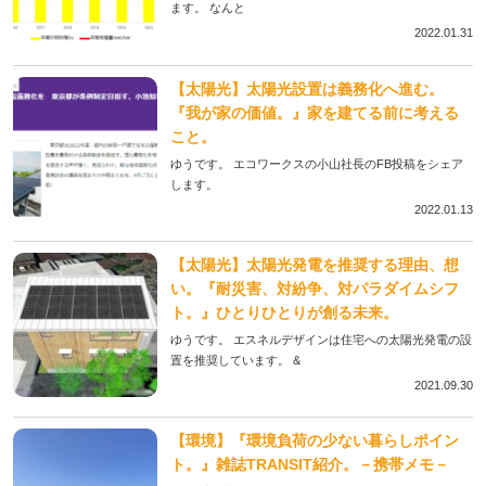
ます。 なんと
2022.01.31
【太陽光】太陽光設置は義務化へ進む。
『我が家の価値。』家を建てる前に考える
こと。
ゆうです。 エコワークスの小山社長のFB投稿をシェア
します。
2022.01.13
【太陽光】太陽光発電を推奨する理由、想
い。『耐災害、対紛争、対パラダイムシフ
ト。』ひとりひとりが創る未来。
ゆうです。 エスネルデザインは住宅への太陽光発電の設
置を推奨しています。 &
2021.09.30
【環境】『環境負荷の少ない暮らしポイン
ト。』雑誌TRANSIT紹介。－携帯メモ－