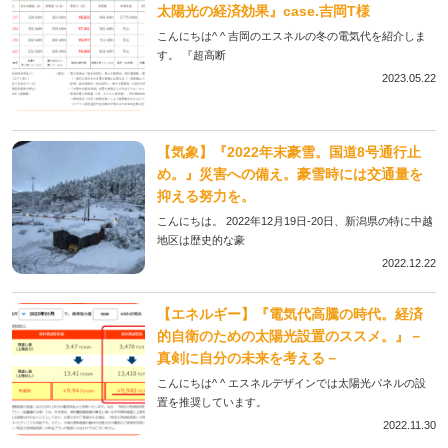
太陽光の経済効果』case.吉岡T様
こんにちは^ ^ 吉岡のエスネルの冬の電気代を紹介しま
す。 『超高断
2023.05.22
【気象】『2022年末豪雪。国道8号通行止
め。』災害への備え。豪雪時には交通量を
抑える努力を。
こんにちは。 2022年12月19日-20日、新潟県の特に中越
地区は歴史的な豪
2022.12.22
【エネルギー】『電気代高騰の時代。経済
的自衛のための太陽光設置のススメ。』－
真剣に自分の未来を考える－
こんにちは^ ^ エスネルデザインでは太陽光パネルの設
置を推奨しています。
2022.11.30