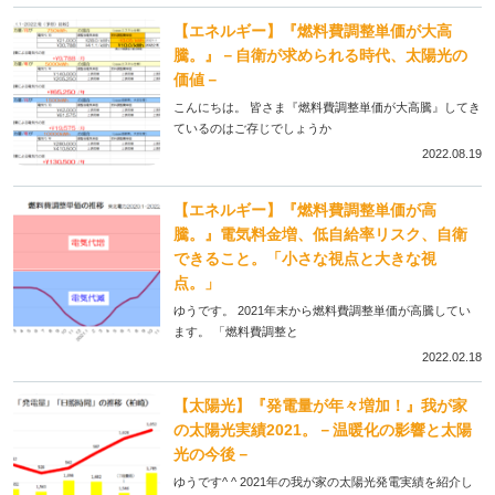
【エネルギー】『燃料費調整単価が大高
騰。』－自衛が求められる時代、太陽光の
価値－
こんにちは。 皆さま『燃料費調整単価が大高騰』してき
ているのはご存じでしょうか
2022.08.19
【エネルギー】『燃料費調整単価が高
騰。』電気料金増、低自給率リスク、自衛
できること。「小さな視点と大きな視
点。」
ゆうです。 2021年末から燃料費調整単価が高騰してい
ます。 「燃料費調整と
2022.02.18
【太陽光】『発電量が年々増加！』我が家
の太陽光実績2021。－温暖化の影響と太陽
光の今後－
ゆうです^ ^ 2021年の我が家の太陽光発電実績を紹介し