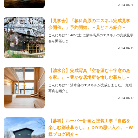
2024.04.30
【見学会】『蓼科高原のエスネル完成見学
会開催。』予約開始。－見どころ紹介－
こんにちは^ ^ 4/27(土)に蓼科高原のエスネルの完成見学
会を開催しま
2024.04.19
【清水台】完成写真『空を望む十字窓のあ
る家。』－豊かな居場所を愉しむ暮らし－
こんにちは^ ^ 清水台のエスネルが完成しました。 完成
写真を紹介し
2024.04.13
【蓼科】ルーバー計画と塗装工事『自然を
楽しむ別荘暮らし。』DIYの思い入れ。－W
様ブログ紹介－