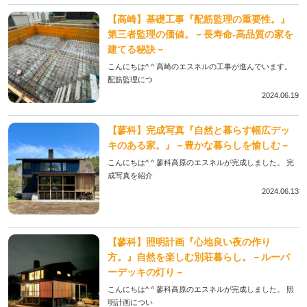
【高崎】基礎工事『配筋監理の重要性。』
第三者監理の価値。－長寿命-高品質の家を
建てる秘訣－
こんにちは^ ^ 高崎のエスネルの工事が進んでいます。
配筋監理につ
2024.06.19
【蓼科】完成写真『自然と暮らす幅広デッ
キのある家。』－豊かな暮らしを愉しむ－
こんにちは^ ^ 蓼科高原のエスネルが完成しました。 完
成写真を紹介
2024.06.13
【蓼科】照明計画『心地良い夜の作り
方。』自然を楽しむ別荘暮らし。－ルーバ
ーデッキの灯り－
こんにちは^ ^ 蓼科高原のエスネルが完成しました。 照
明計画につい