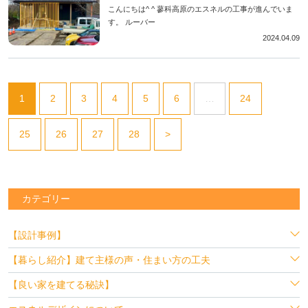
こんにちは^ ^ 蓼科高原のエスネルの工事が進んでいま
す。 ルーバー
2024.04.09
1
2
3
4
5
6
…
24
25
26
27
28
>
カテゴリー
【設計事例】
【暮らし紹介】建て主様の声・住まい方の工夫
【良い家を建てる秘訣】