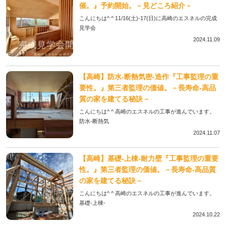
催。』予約開始。－見どころ紹介－
こんにちは^ ^ 11/16(土)-17(日)に高崎のエスネルの完成
見学会
2024.11.09
【高崎】防水-断熱気密-造作『工事監理の重
要性。』第三者監理の価値。－長寿命-高品
質の家を建てる秘訣－
こんにちは^ ^ 高崎のエスネルの工事が進んでいます。
防水-断熱気
2024.11.07
【高崎】基礎-上棟-耐力壁『工事監理の重要
性。』第三者監理の価値。－長寿命-高品質
の家を建てる秘訣－
こんにちは^ ^ 高崎のエスネルの工事が進んでいます。
基礎-上棟-
2024.10.22