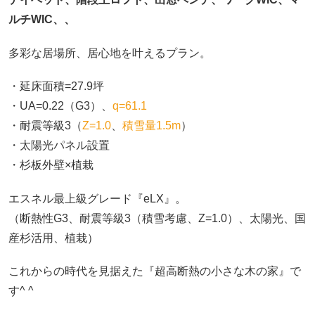
ルチWIC、、
多彩な居場所、居心地を叶えるプラン。
・延床面積=27.9坪
・UA=0.22（G3）、
q=61.1
・耐震等級3（
Z=1.0
、
積雪量1.5m
）
・太陽光パネル設置
・杉板外壁×植栽
エスネル最上級グレード『eLX』。
（断熱性G3、耐震等級3（積雪考慮、Z=1.0）、太陽光、国
産杉活用、植栽）
これからの時代を見据えた『超高断熱の小さな木の家』で
す^ ^