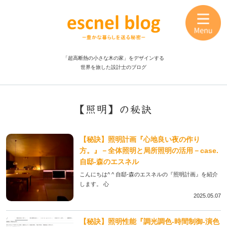
「超高断熱の小さな木の家」をデザインする
世界を旅した設計士のブログ
【照明】の秘訣
【秘訣】照明計画『心地良い夜の作り
方。』－全体照明と局所照明の活用－case.
自邸-森のエスネル
こんにちは^ ^ 自邸-森のエスネルの『照明計画』を紹介
します。 心
2025.05.07
【秘訣】照明性能『調光調色-時間制御-演色