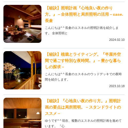
【秘訣】照明計画『心地良い夜の作り
方。』－全体照明と局所照明の活用－case.
長倉
こんにちは^ ^ 長倉のエスネルの照明計画を紹介しま
す。 全体照明と
2024.02.10
【秘訣】植栽とライティング。『半屋外空
間で過ごす特別な夜時間。』－豊かな暮ら
しの探求－
こんにちは^ ^ 長倉のエスネルのウッドデッキでの夜時
間を紹介します。
2023.10.18
【秘訣】『心地良い夜の作り方。』照明計
画の要点は局所照明。－スタンドライトの
ススメ－
ゆうです^ ^ 現在、複数のエスネルの照明計画を進めて
います。 『心