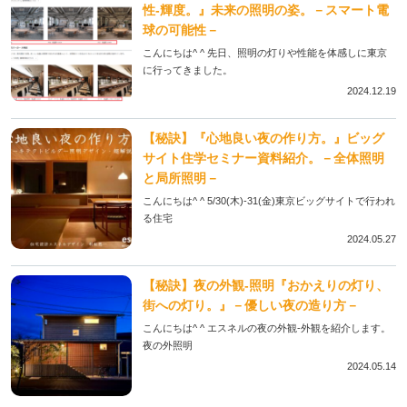
性-輝度。』未来の照明の姿。－スマート電
球の可能性－
こんにちは^ ^ 先日、照明の灯りや性能を体感しに東京
に行ってきました。
2024.12.19
【秘訣】『心地良い夜の作り方。』ビッグ
サイト住学セミナー資料紹介。－全体照明
と局所照明－
こんにちは^ ^ 5/30(木)-31(金)東京ビッグサイトで行われ
る住宅
2024.05.27
【秘訣】夜の外観-照明『おかえりの灯り、
街への灯り。』－優しい夜の造り方－
こんにちは^ ^ エスネルの夜の外観-外観を紹介します。
夜の外照明
2024.05.14