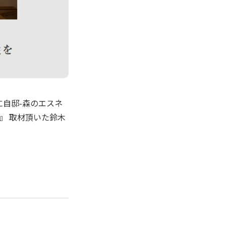
」に自邸-森のエスネ
』 取材頂いた鈴木