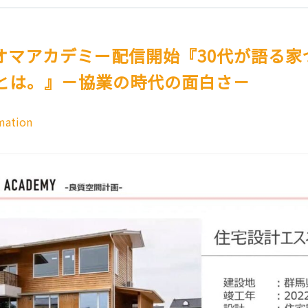
ネオマアカデミー配信開始『30代が語る家
とは。』－協業の時代の面白さ－
mation