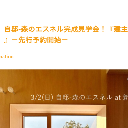
】自邸-森のエスネル完成見学会！『建
。』－先行予約開始ー
mation