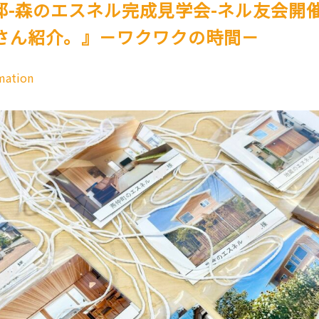
自邸-森のエスネル完成見学会-ネル友会開
さん紹介。』－ワクワクの時間－
mation