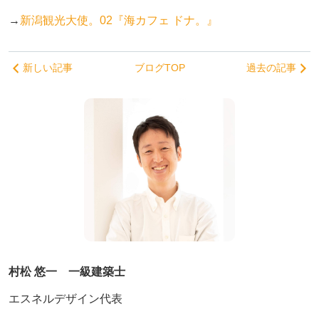
→
新潟観光大使。02『海カフェ ドナ。』
新しい記事
ブログTOP
過去の記事
村松 悠一 一級建築士
エスネルデザイン代表