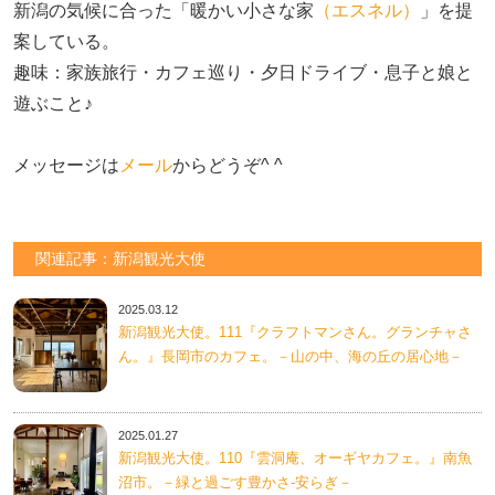
新潟の気候に合った「暖かい小さな家
（エスネル）
」を提
案している。

趣味：家族旅行・カフェ巡り・夕日ドライブ・息子と娘と
遊ぶこと♪　

メッセージは
メール
からどうぞ^ ^
関連記事：新潟観光大使
2025.03.12
新潟観光大使。111『クラフトマンさん。グランチャさ
ん。』長岡市のカフェ。－山の中、海の丘の居心地－
2025.01.27
新潟観光大使。110『雲洞庵、オーギヤカフェ。』南魚
沼市。－緑と過ごす豊かさ-安らぎ－