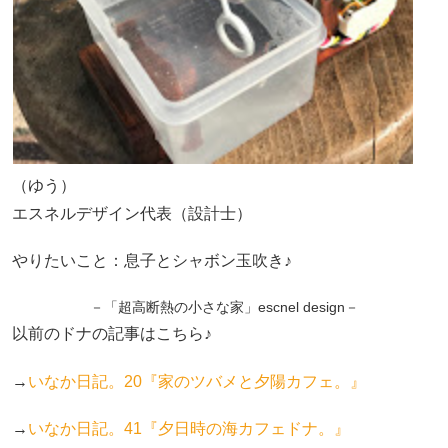
（ゆう）
エスネルデザイン代表（設計士）
やりたいこと：息子とシャボン玉吹き♪
－「超高断熱の小さな家」escnel design－
以前のドナの記事はこちら♪
→
いなか日記。20『家のツバメと夕陽カフェ。』
→
いなか日記。41『夕日時の海カフェドナ。』