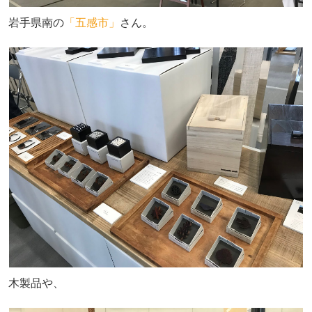
岩手県南の
「五感市」
さん。
木製品や、