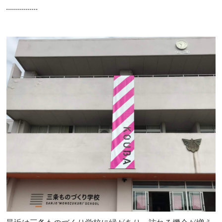
................