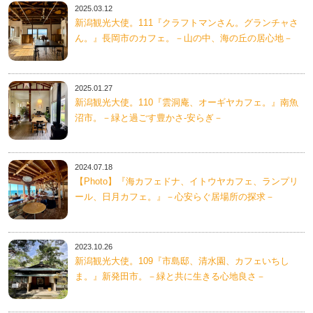
2025.03.12
新潟観光大使。111『クラフトマンさん。グランチャさ
ん。』長岡市のカフェ。－山の中、海の丘の居心地－
2025.01.27
新潟観光大使。110『雲洞庵、オーギヤカフェ。』南魚
沼市。－緑と過ごす豊かさ-安らぎ－
2024.07.18
【Photo】『海カフェドナ、イトウヤカフェ、ランプリ
ール、日月カフェ。』－心安らぐ居場所の探求－
2023.10.26
新潟観光大使。109『市島邸、清水園、カフェいちし
ま。』新発田市。－緑と共に生きる心地良さ－