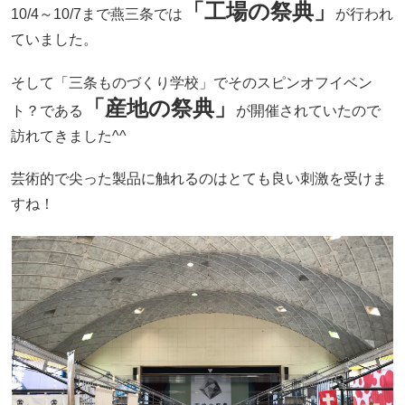
「工場の祭典」
10/4～10/7まで燕三条では
が行われ
ていました。
そして「三条ものづくり学校」でそのスピンオフイベン
「産地の祭典」
ト？である
が開催されていたので
訪れてきました^^
芸術的で尖った製品に触れるのはとても良い刺激を受けま
すね！