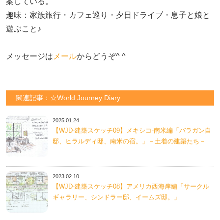
案している。

趣味：家族旅行・カフェ巡り・夕日ドライブ・息子と娘と
遊ぶこと♪　

メッセージは
メール
からどうぞ^ ^
関連記事：☆World Journey Diary
2025.01.24
【WJD-建築スケッチ09】メキシコ-南米編「バラガン自
邸、ヒラルディ邸、南米の宿。」－土着の建築たち－
2023.02.10
【WJD-建築スケッチ08】アメリカ西海岸編「サークル
ギャラリー、シンドラー邸、イームズ邸。」