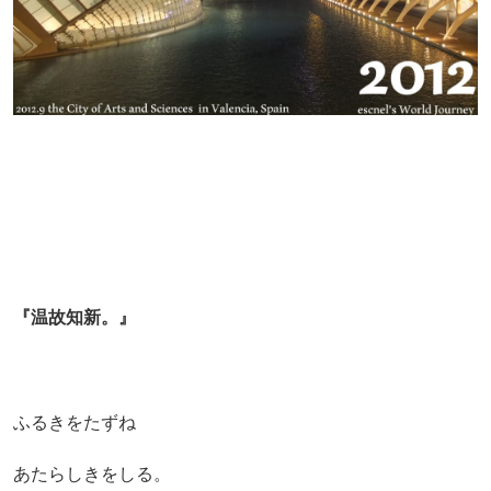
『温故知新
。』
ふるきをたずね
あたらしきをしる。