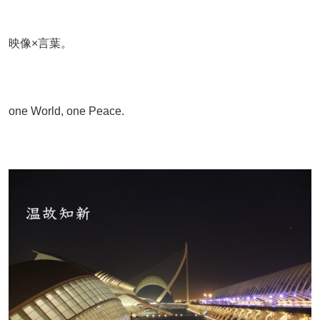
映像×言葉。
one World, one Peace.