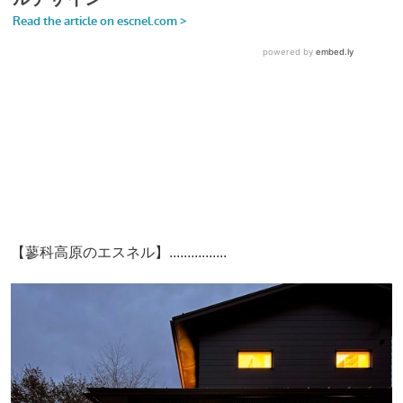
【蓼科高原のエスネル】................