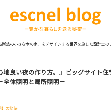
高断熱の小さな木の家」をデザインする
世界を旅した設計士の
心地良い夜の作り方。』ビッグサイト住
－全体照明と局所照明－
明】の秘訣