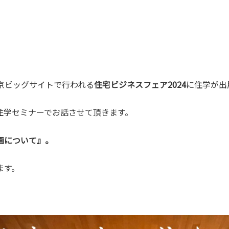
金)東京ビッグサイトで行われる
住宅ビジネスフェア2024
に住学が出
住学セミナーでお話させて頂きます。
画について』。
ます。