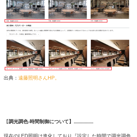
出典：
遠藤照明さんHP。
【
調光調色-時間制御について】................
現在のLED照明は進化しており『設定した時間で調光調色