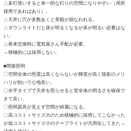
△多灯使いすると単一的な灯りの空間になりやすい（局所
採用であればあり）。
△天井に穴が多数あくと美観が損なわれる。
△ダウンライトだと床が明るくなるが床が明るい必要はな
い。
△将来交換時に電気屋さん手配が必要。
→積極的には採用しない。
■間接照明
〇空間全体の照度は高くならないが輝度が高く陰影のメリ
ハリが効いて心地良い。
〇水平タイプで天井を照らせると室全体の明るさを確保で
きて良い。
〇照明器具が見えず空間が綺麗になる。
〇高コスト＋サイズ大のため積極的に採用してこなかった
が低コスト＋サイズ小のテープライトが汎用化してきた→