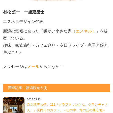
村松 悠一 一級建築士
エスネルデザイン代表
新潟の気候に合った「暖かい小さな家
（エスネル）
」を提
案している。

趣味：家族旅行・カフェ巡り・夕日ドライブ・息子と娘と
遊ぶこと♪　

メッセージは
メール
からどうぞ^ ^
関連記事：新潟観光大使
2025.03.12
新潟観光大使。111『クラフトマンさん。グランチャさ
ん。』長岡市のカフェ。－山の中、海の丘の居心地－