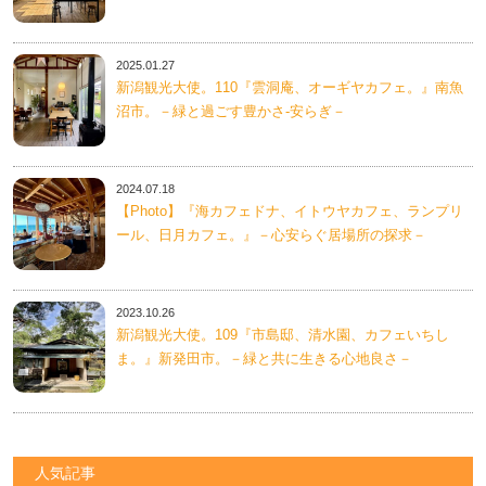
2025.01.27
新潟観光大使。110『雲洞庵、オーギヤカフェ。』南魚
沼市。－緑と過ごす豊かさ-安らぎ－
2024.07.18
【Photo】『海カフェドナ、イトウヤカフェ、ランプリ
ール、日月カフェ。』－心安らぐ居場所の探求－
2023.10.26
新潟観光大使。109『市島邸、清水園、カフェいちし
ま。』新発田市。－緑と共に生きる心地良さ－
人気記事