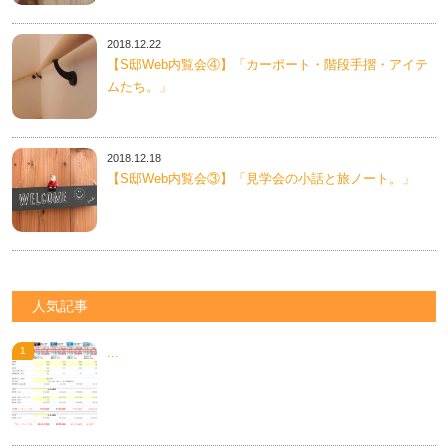
2018.12.22
【S邸Web内覧会④】「カーポート・階段手摺・アイテ
ムたち。」
2018.12.18
【S邸Web内覧会③】「見学会の小話と旅ノート。」
人気記事
...