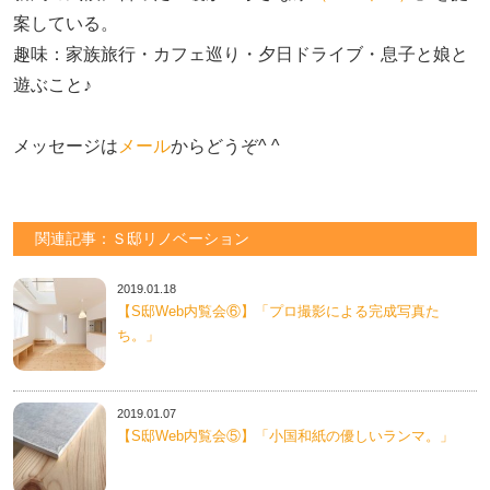
案している。

趣味：家族旅行・カフェ巡り・夕日ドライブ・息子と娘と
遊ぶこと♪　

メッセージは
メール
からどうぞ^ ^
関連記事：Ｓ邸リノベーション
2019.01.18
【S邸Web内覧会⑥】「プロ撮影による完成写真た
ち。」
2019.01.07
【S邸Web内覧会⑤】「小国和紙の優しいランマ。」