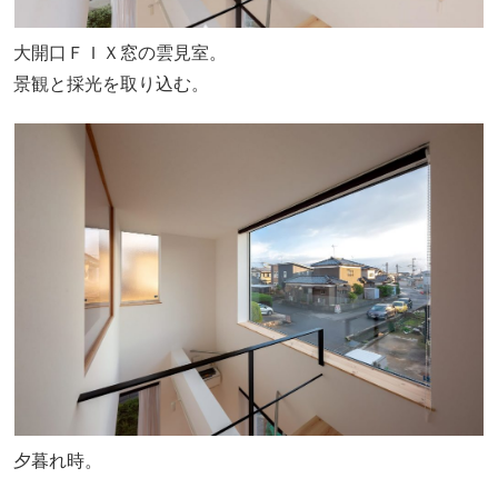
大開口ＦＩＸ窓の雲見室。
景観と採光を取り込む。
夕暮れ時。