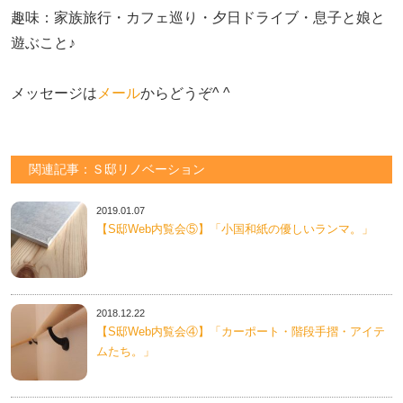
趣味：家族旅行・カフェ巡り・夕日ドライブ・息子と娘と
遊ぶこと♪　

メッセージは
メール
からどうぞ^ ^
関連記事：Ｓ邸リノベーション
2019.01.07
【S邸Web内覧会⑤】「小国和紙の優しいランマ。」
2018.12.22
【S邸Web内覧会④】「カーポート・階段手摺・アイテ
ムたち。」