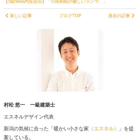
【S邸Web内覧会⑤】「小国和紙の優しいランマ。」
新しい記事
ブログTOP
過去の記事
村松 悠一 一級建築士
エスネルデザイン代表
新潟の気候に合った「暖かい小さな家
（エスネル）
」を提
案している。
