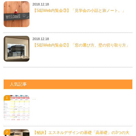
2018.12.18
【S邸Web内覧会③】「見学会の小話と旅ノート。」
2018.12.18
【S邸Web内覧会②】「窓の選び方、壁の切り取り方」
人気記事
...
【秘訣】エスネルデザインの基礎「高基礎」の3つの大