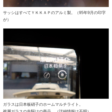
サッシはすべてＹＫＫＡＰのアルミ製。（95年9月の印字
が）
ガラスは日本板硝子のホームマルチライト。
複層ガラスの先駆けの商品。（詳細情報は不明）