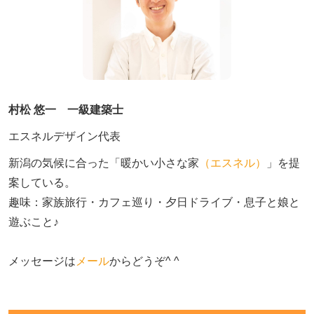
村松 悠一 一級建築士
エスネルデザイン代表
新潟の気候に合った「暖かい小さな家
（エスネル）
」を提
案している。

趣味：家族旅行・カフェ巡り・夕日ドライブ・息子と娘と
遊ぶこと♪　

メッセージは
メール
からどうぞ^ ^