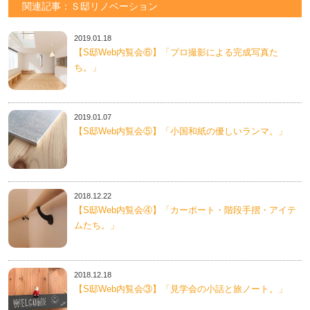
関連記事：Ｓ邸リノベーション
2019.01.18
【S邸Web内覧会⑥】「プロ撮影による完成写真た
ち。」
2019.01.07
【S邸Web内覧会⑤】「小国和紙の優しいランマ。」
2018.12.22
【S邸Web内覧会④】「カーポート・階段手摺・アイテ
ムたち。」
2018.12.18
【S邸Web内覧会③】「見学会の小話と旅ノート。」