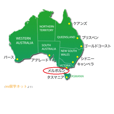
iea留学ネット
（
より）