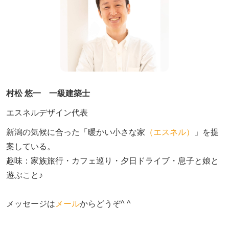
村松 悠一 一級建築士
エスネルデザイン代表
新潟の気候に合った「暖かい小さな家
（エスネル）
」を提
案している。

趣味：家族旅行・カフェ巡り・夕日ドライブ・息子と娘と
遊ぶこと♪　

メッセージは
メール
からどうぞ^ ^