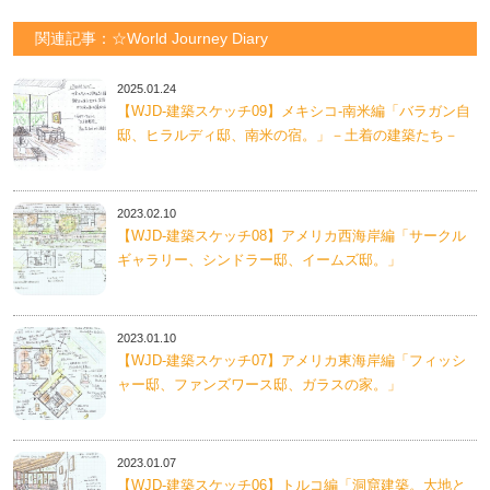
関連記事：☆World Journey Diary
2025.01.24
【WJD-建築スケッチ09】メキシコ-南米編「バラガン自
邸、ヒラルディ邸、南米の宿。」－土着の建築たち－
2023.02.10
【WJD-建築スケッチ08】アメリカ西海岸編「サークル
ギャラリー、シンドラー邸、イームズ邸。」
2023.01.10
【WJD-建築スケッチ07】アメリカ東海岸編「フィッシ
ャー邸、ファンズワース邸、ガラスの家。」
2023.01.07
【WJD-建築スケッチ06】トルコ編「洞窟建築。大地と