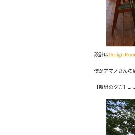
設計は
Design Ro
僕がアマノさんの
【新緑の夕方】..........