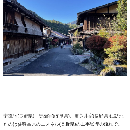
妻籠宿(長野県)、馬籠宿(岐阜県)、奈良井宿(長野県)に訪れ
たのは蓼科高原のエスネル(長野県)の工事監理の流れで。