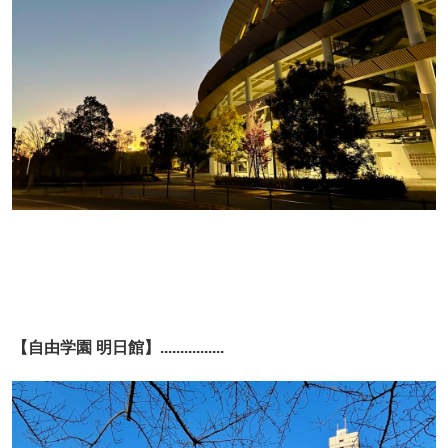
【自由学園 明日館】................