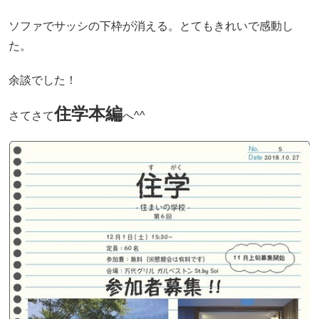
ソファでサッシの下枠が消える。とてもきれいで感動し
た。
余談でした！
住学本編
さてさて
へ^^