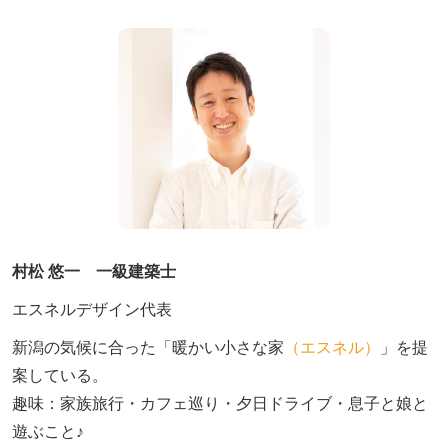
村松 悠一 一級建築士
エスネルデザイン代表
新潟の気候に合った「暖かい小さな家
（エスネル）
」を提
案している。

趣味：家族旅行・カフェ巡り・夕日ドライブ・息子と娘と
遊ぶこと♪　
