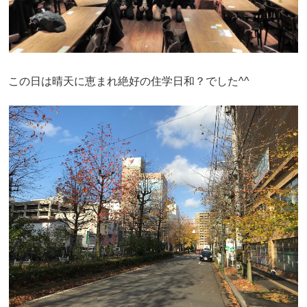
この日は晴天に恵まれ絶好の住学日和？でした^^