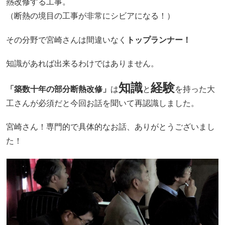
熱改修する工事。
（断熱の境目の工事が非常にシビアになる！）
その分野で宮崎さんは間違いなく
トップランナー！
知識があれば出来るわけではありません。
知識
経験
「築数十年の部分断熱改修」
は
と
を持った大
工さんが必須だと今回お話を聞いて再認識しました。
宮崎さん！専門的で具体的なお話、ありがとうございまし
た！