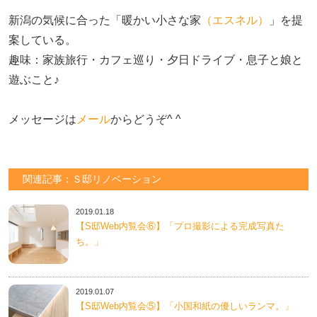
新潟の気候に合った「暖かい小さな家
（エスネル）
」を提
案している。

趣味：家族旅行・カフェ巡り・夕日ドライブ・息子と娘と
遊ぶこと♪　

メッセージは
メール
からどうぞ^ ^
関連記事：Ｓ邸リノベーション
2019.01.18
【S邸Web内覧会⑥】「プロ撮影による完成写真た
ち。」
2019.01.07
【S邸Web内覧会⑤】「小国和紙の優しいランマ。」