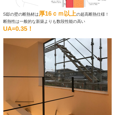
厚16ｃｍ以上
S邸の壁の断熱材は
の超高断熱仕様！
断熱性は一般的な新築よりも数段性能の高い
UA=0.35！