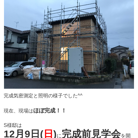
完成気密測定と照明の様子でした^^
ほぼ完成！！
現在、現場は
S様邸は
12月9日(
日
)
完成前見学会
に
を開