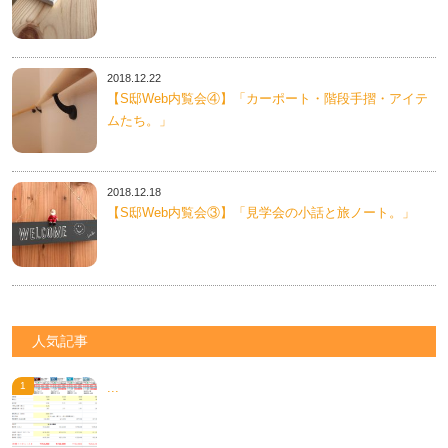
2018.12.22
【S邸Web内覧会④】「カーポート・階段手摺・アイテ
ムたち。」
2018.12.18
【S邸Web内覧会③】「見学会の小話と旅ノート。」
人気記事
...