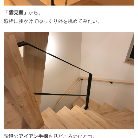
「雲見室」
から。
窓枠に腰かけてゆっくり外を眺めてみたい。
階段の
アイアン手摺
も見どころのひとつ。