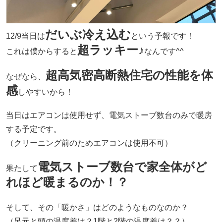
だいぶ冷え込む
12/9当日は
という予報です！
超ラッキー♪
これは僕からすると
なんです^^
超高気密高断熱住宅の性能を体
なぜなら、
感
しやすいから！
当日はエアコンは使用せず、電気ストーブ数台のみで暖房
する予定です。
（クリーニング前のためエアコンは使用不可）
電気ストーブ数台で家全体がど
果たして
れほど暖まるのか！？
そして、その「暖かさ」はどのようなものなのか？
（足元と頭の温度差は？1階と2階の温度差は？？）