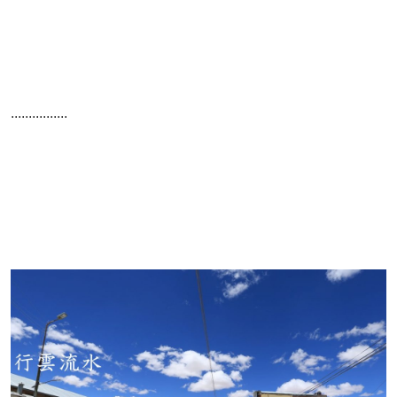
................