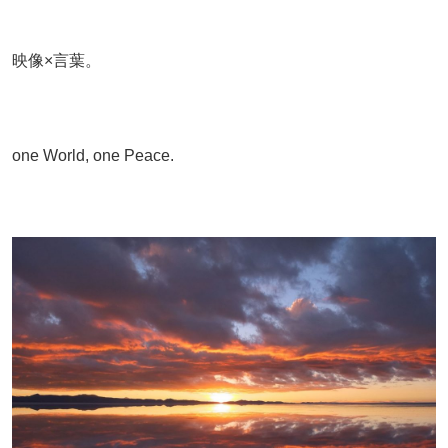
映像×言葉。
one World, one Peace.