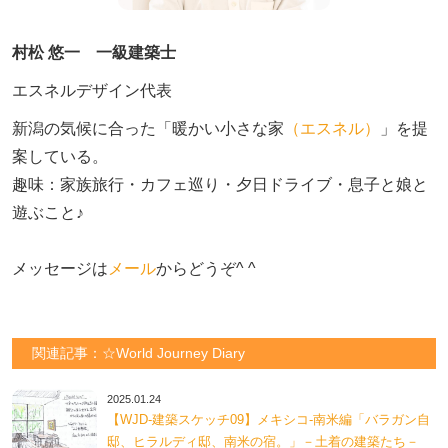
村松 悠一 一級建築士
エスネルデザイン代表
新潟の気候に合った「暖かい小さな家
（エスネル）
」を提
案している。

趣味：家族旅行・カフェ巡り・夕日ドライブ・息子と娘と
遊ぶこと♪　

メッセージは
メール
からどうぞ^ ^
関連記事：☆World Journey Diary
2025.01.24
【WJD-建築スケッチ09】メキシコ-南米編「バラガン自
邸、ヒラルディ邸、南米の宿。」－土着の建築たち－