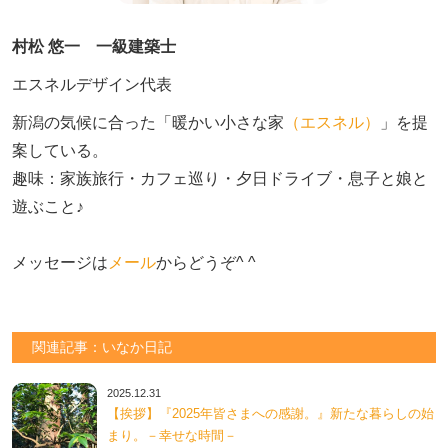
村松 悠一 一級建築士
エスネルデザイン代表
新潟の気候に合った「暖かい小さな家
（エスネル）
」を提
案している。

趣味：家族旅行・カフェ巡り・夕日ドライブ・息子と娘と
遊ぶこと♪　

メッセージは
メール
からどうぞ^ ^
関連記事：いなか日記
2025.12.31
【挨拶】『2025年皆さまへの感謝。』新たな暮らしの始
まり。－幸せな時間－