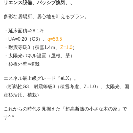
リエンス設備、パッシブ換気、、
多彩な居場所、居心地を叶えるプラン。
・延床面積=28.1坪
・UA=0.20（G3）、
q=53.5
・耐震等級3（積雪1.4ｍ、
Z=1.0
）
・太陽光パネル設置（屋根、壁）
・杉板外壁×植栽
エスネル最上級グレード『eLX』。
（断熱性G3、耐震等級3（積雪考慮、Z=1.0）、太陽光、国
産杉活用、植栽）
これからの時代を見据えた『超高断熱の小さな木の家』で
す^ ^