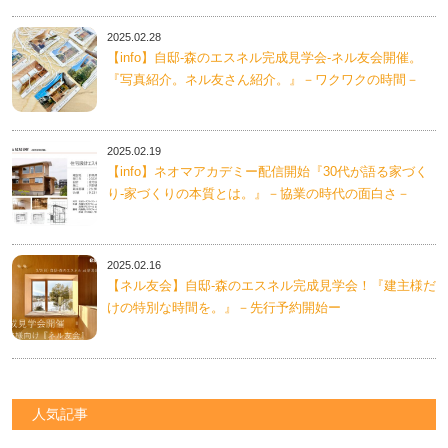
2025.02.28
【info】自邸-森のエスネル完成見学会-ネル友会開催。
『写真紹介。ネル友さん紹介。』－ワクワクの時間－
2025.02.19
【info】ネオマアカデミー配信開始『30代が語る家づく
り-家づくりの本質とは。』－協業の時代の面白さ－
2025.02.16
【ネル友会】自邸-森のエスネル完成見学会！『建主様だ
けの特別な時間を。』－先行予約開始ー
人気記事