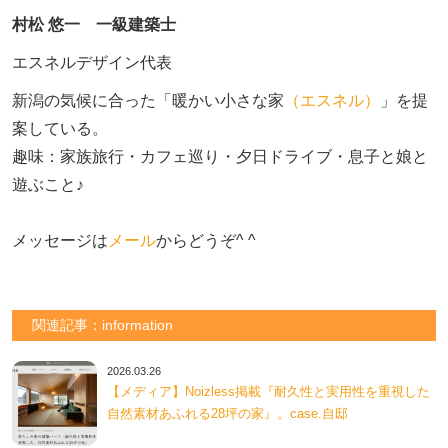
村松 悠一 一級建築士
エスネルデザイン代表
新潟の気候に合った「暖かい小さな家
（エスネル）
」を提
案している。

趣味：家族旅行・カフェ巡り・夕日ドライブ・息子と娘と
遊ぶこと♪　

メッセージは
メール
からどうぞ^ ^
関連記事：information
2026.03.26
【メディア】Noizless掲載『耐久性と実用性を重視した
自然素材あふれる28坪の家』。case.自邸