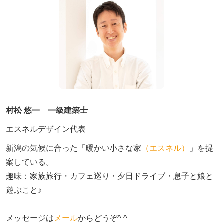
村松 悠一 一級建築士
エスネルデザイン代表
新潟の気候に合った「暖かい小さな家
（エスネル）
」を提
案している。

趣味：家族旅行・カフェ巡り・夕日ドライブ・息子と娘と
遊ぶこと♪　

メッセージは
メール
からどうぞ^ ^