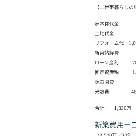
【二世帯暮らしの
家本体代金 
土地代金 
リフォーム代 1,
新築諸経費 
ローン金利 200
固定資産税 15
保育園費 0万
光熱費 480万
合計 1,830万
新築費用ー二
（3,500万／30年