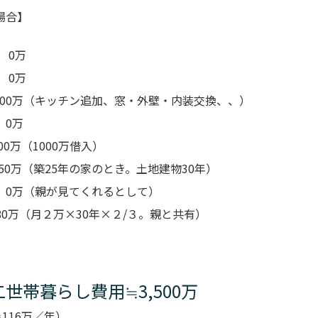
場合】
0万
0万
000万（キッチン追加、窓・外壁・内装交換、、）
0万
万（1000万借入）
0万（築25年の家のとき。土地建物30年）
（親が見てくれるとして）
（月２万×30年×２/３。親と共有）
世帯暮らし費用≒3,500万
＝116万／年）