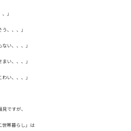
、、」
そう、、、」
もない、、、」
せまい、、、」
こわい、、、」
偏見ですが、
二世帯暮らし」は