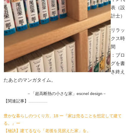
表（設
計士）
リラッ
クス時
間
：ブロ
グを書
き終え
たあとのマンガタイム。
－「超高断熱の小さな家」escnel design－
【関連記事】................
豊かな暮らしのつくり方。18 ー『家は売ることを想定して建て
る。』ー
【秘訣】建てるなら「老後を見据えた家」を。