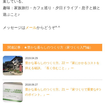
案している。

趣味：家族旅行・カフェ巡り・夕日ドライブ・息子と娘と
遊ぶこと♪　

メッセージは
メール
からどうぞ^ ^
関連記事：★豊かな暮らしのつくり方（家づくり入門編）
2019.04.29
豊かな暮らしのつくり方。22 ー『家にかかるコストを
抑える秘訣。「長く住むこと」』ー
2018.09.27
豊かな暮らしのつくり方。21 ー『家づくりで重要な4つ
のポイント。』ー