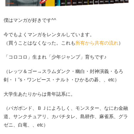
僕はマンガが好きです^^
今でもよくマンガをレンタルしています。
（買うことはなくなった。これも
所有から共有の流れ
）
「コロコロ」生まれ「少年ジャンプ」育ちです♪
（レッツ＆ゴー→スラムダンク・幽白・封神演義・るろ
剣・Ｉ''s・ワンピース・ナルト・ひかるの碁、、etc）
大学生あたりからは青年誌系に。
（バガボンド、ＢＪによろしく、モンスター、なにわ金融
道、サンクチュアリ、カバチタレ、島耕作、麻雀系、グラ
ゼニ、白竜、、etc）