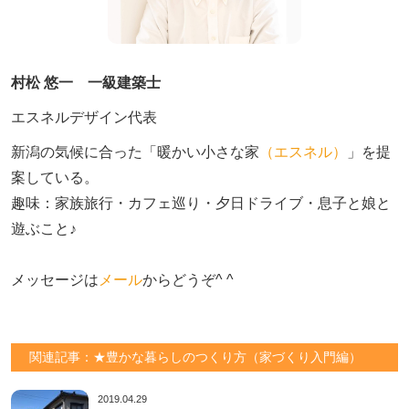
村松 悠一 一級建築士
エスネルデザイン代表
新潟の気候に合った「暖かい小さな家
（エスネル）
」を提
案している。

趣味：家族旅行・カフェ巡り・夕日ドライブ・息子と娘と
遊ぶこと♪　

メッセージは
メール
からどうぞ^ ^
関連記事：★豊かな暮らしのつくり方（家づくり入門編）
2019.04.29