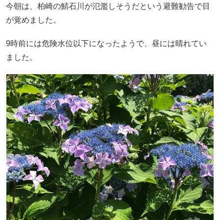
今朝は、柏崎の鯖石川が氾濫しそうだという避難勧告で目
が覚めました。
9時前には危険水位以下になったようで、昼には晴れてい
ました。