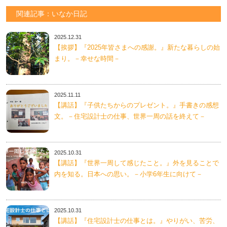
関連記事：いなか日記
2025.12.31
【挨拶】『2025年皆さまへの感謝。』新たな暮らしの始
まり。－幸せな時間－
2025.11.11
【講話】『子供たちからのプレゼント。』手書きの感想
文。－住宅設計士の仕事、世界一周の話を終えて－
2025.10.31
【講話】『世界一周して感じたこと。』外を見ることで
内を知る。日本への思い。－小学6年生に向けて－
2025.10.31
【講話】『住宅設計士の仕事とは。』やりがい、苦労、