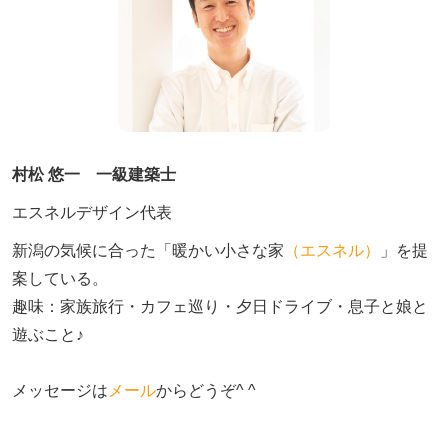
村松 悠一 一級建築士
エスネルデザイン代表
新潟の気候に合った「暖かい小さな家
（エスネル）
」を提
案している。

趣味：家族旅行・カフェ巡り・夕日ドライブ・息子と娘と
遊ぶこと♪　

メッセージは
メール
からどうぞ^ ^