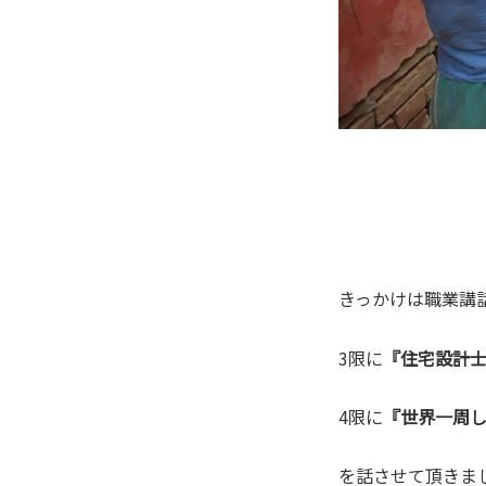
きっかけは職業講
3限に
『住宅設計
4限に
『世界一周
を話させて頂きまし