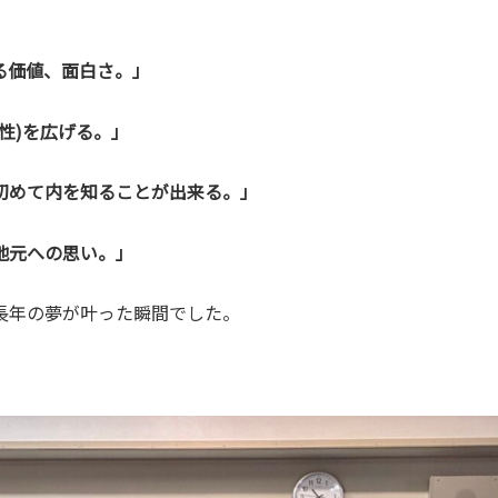
る価値、面白さ。」
性)を広げる。」
初めて内を知ることが出来る。」
地元への思い。」
長年の夢が叶った瞬間でした。