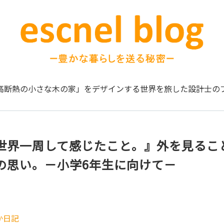
高断熱の小さな木の家」をデザインする
世界を旅した設計士の
世界一周して感じたこと。』外を見るこ
の思い。－小学6年生に向けて－
か日記