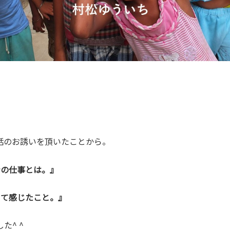
話のお誘いを頂いたことから。
士の仕事とは。』
して感じたこと。』
た^ ^