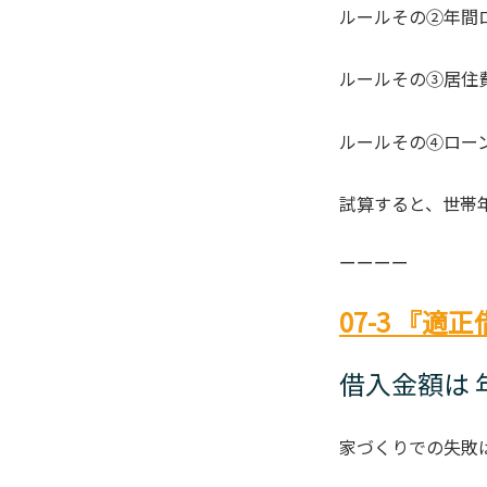
ルールその②年間
ルールその③居住
ルールその④ロー
試算すると、世帯
ーーーー
07-3 『
借入金額は
家づくりでの失敗