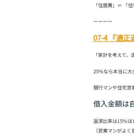
「住居費」＝ 「
ーーーー
07-4 『
「家計を考えて、
25％なら本当に大
銀行マンや住宅営
借入金額は
返済比率は15％
（営業マンがよく言