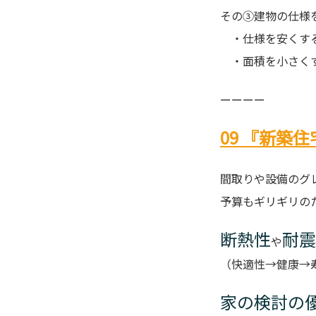
その③建物の仕様
・仕様を安くする
・面積を小さく
ーーーー
09 『新築
間取りや設備のグ
予算もギリギリの
断熱性
耐震
や
（快適性→健康→
家の検討の