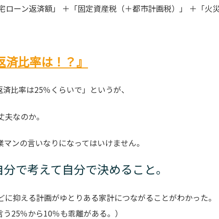
住宅ローン返済額」 ＋「固定資産税（＋都市計画税）」 ＋「火
適正返済比率は！？』
返済比率は25％くらいで」というが、
丈夫なのか。
業マンの言いなりになってはいけません。
自分で考えて自分で決めること。
ほどに抑える計画がゆとりある家計につながることがわかった。
う25％から10％も乖離がある。）