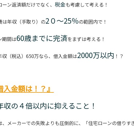
税金
ローン返済額だけでなく、
も考慮して考える！
2０～25％
費は年収（手取り）の
の範囲内で！
60歳までに完済
ン期間は
をまずは考える！
2000万以内
年収（税込）650万なら、借入金額は
！？
適正借入金額は！？』
 年収の４倍以内に抑えること！
は、メーカーでの失敗よりも圧倒的に、「住宅ローンの借りす