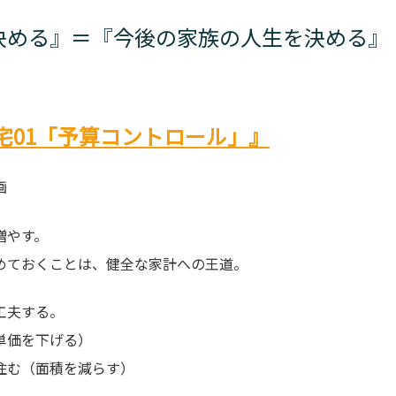
決める』＝『今後の家族の人生を決める』
住宅01「予算コントロール」』
画
増やす。
ておくことは、健全な家計への王道。
工夫する。
単価を下げる）
む（面積を減らす）