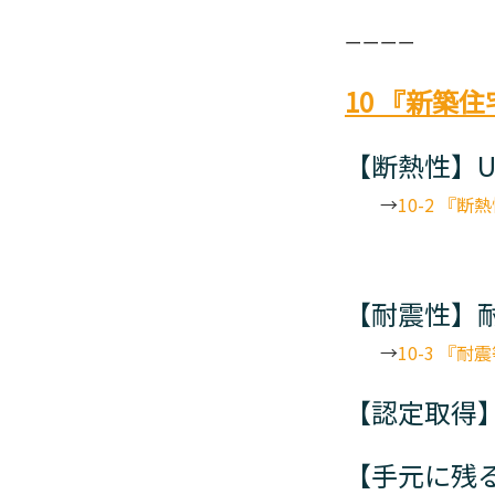
ーーーー
10 『新築
【断熱性】U
→
10-2 『
【耐震性】
→
10-3 『
【認定取得
【
手元に残