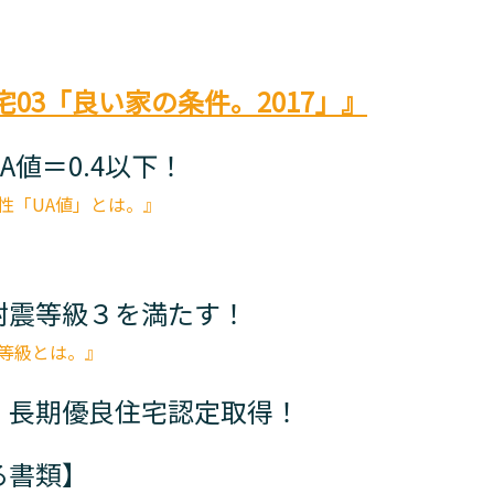
住宅03「良い家の条件。2017」』
A値＝0.4以下！
断熱性「UA値」とは。』
耐震等級３を満たす！
耐震等級とは。』
】長期優良住宅認定取得！
る書類】