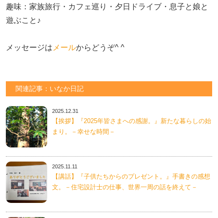
趣味：家族旅行・カフェ巡り・夕日ドライブ・息子と娘と
遊ぶこと♪　

メッセージは
メール
からどうぞ^ ^
関連記事：いなか日記
2025.12.31
【挨拶】『2025年皆さまへの感謝。』新たな暮らしの始
まり。－幸せな時間－
2025.11.11
【講話】『子供たちからのプレゼント。』手書きの感想
文。－住宅設計士の仕事、世界一周の話を終えて－