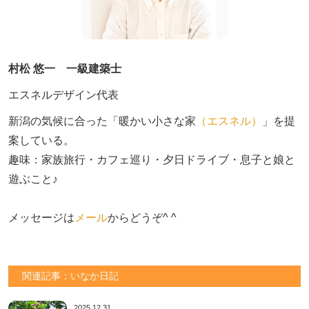
村松 悠一 一級建築士
エスネルデザイン代表
新潟の気候に合った「暖かい小さな家
（エスネル）
」を提
案している。

趣味：家族旅行・カフェ巡り・夕日ドライブ・息子と娘と
遊ぶこと♪　

メッセージは
メール
からどうぞ^ ^
関連記事：いなか日記
2025.12.31