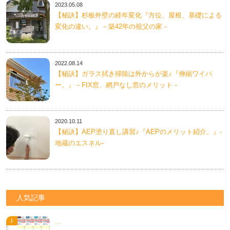
2023.05.08
【秘訣】杉板外壁の経年変化『方位、屋根、基礎による
変化の違い。』－築42年の祖父の家－
2022.08.14
【秘訣】ガラス拭き掃除は外からが楽♪『伸縮ワイパ
ー。』－FIX窓、網戸なし窓のメリット－
2020.10.11
【秘訣】AEP塗り直し講習♪『AEPのメリット紹介。』-
地蔵のエスネル-
人気記事
...