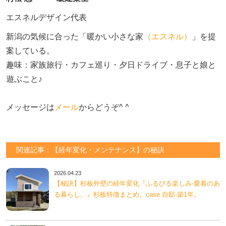
エスネルデザイン代表
新潟の気候に合った「暖かい小さな家
（エスネル）
」を提
案している。

趣味：家族旅行・カフェ巡り・夕日ドライブ・息子と娘と
遊ぶこと♪　

メッセージは
メール
からどうぞ^ ^
関連記事：【経年変化・メンテナンス】の秘訣
2026.04.23
【秘訣】杉板外壁の経年変化『ふるびる楽しみ-愛着のあ
る暮らし。』杉板特徴まとめ。case.自邸-築1年。