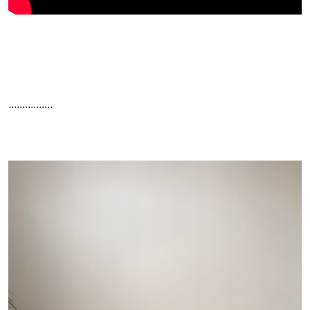
................