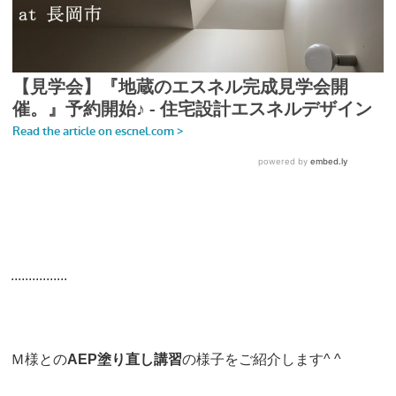
................
Ｍ様との
AEP塗り直し講習
の様子をご紹介します^ ^