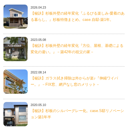
2026.04.23
【秘訣】杉板外壁の経年変化『ふるびる楽しみ-愛着のあ
る暮らし。』杉板特徴まとめ。case.自邸-築1年。
2023.05.08
【秘訣】杉板外壁の経年変化『方位、屋根、基礎による
変化の違い。』－築42年の祖父の家－
2022.08.14
【秘訣】ガラス拭き掃除は外からが楽♪『伸縮ワイパ
ー。』－FIX窓、網戸なし窓のメリット－
2020.05.10
【秘訣】杉板のシルバーグレー化。case.S邸リノベーシ
ョン築1年半