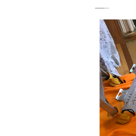
―――――