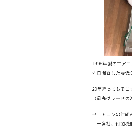
1998年製のエアコ
先日調査した最低グレ
20年経ってもそ
（最高グレードの冷
→エアコンの仕組
→各社、付加機能