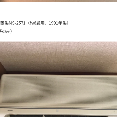
製MS-2571（約6畳用、1991年製）
冷房のみ）