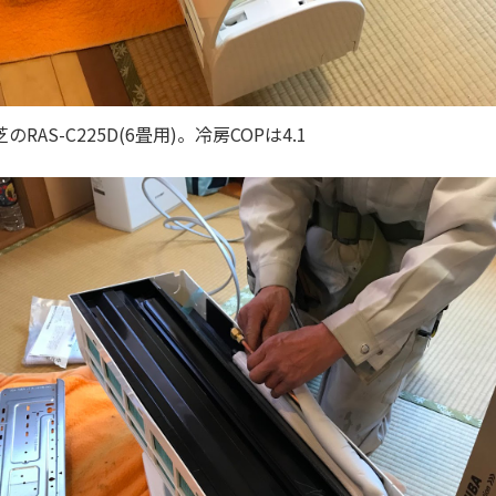
AS-C225D(6畳用)。冷房COPは4.1