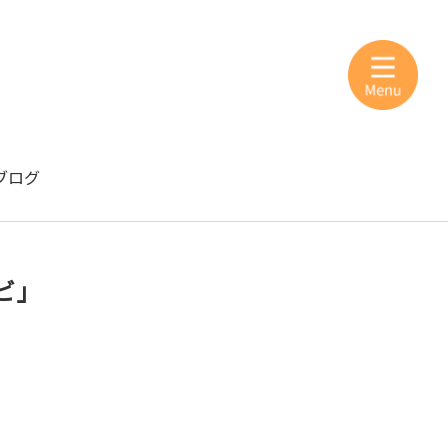
ブログ
ビ」