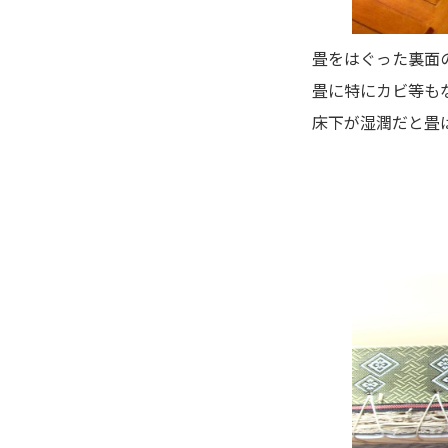
畳をはぐった裏面
畳に特にカビ等も
床下が湿潤だと畳