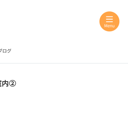
ブログ
室内②