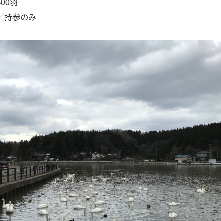
00羽
／持参のみ