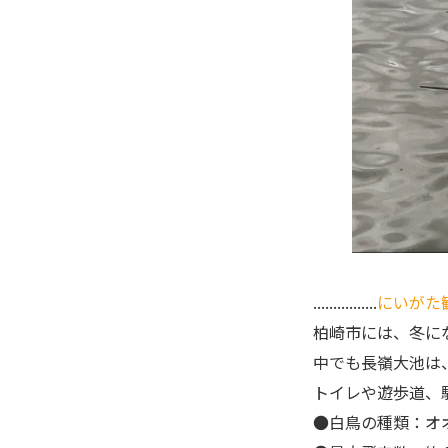
................
にいがた
柏崎市には、冬に
中でも長嶺大池は
トイレや遊歩道、
●白鳥の種類：オ