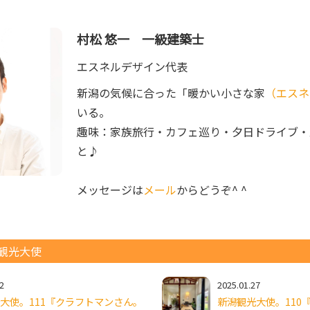
村松 悠一 一級建築士
エスネルデザイン代表
新潟の気候に合った「暖かい小さな家
（エスネ
いる。

趣味：家族旅行・カフェ巡り・夕日ドライブ・
と♪　

メッセージは
メール
からどうぞ^ ^
観光大使
2
2025.01.27
大使。111『クラフトマンさん。
新潟観光大使。110