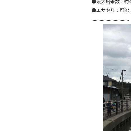
●最大飛来数：約4
●エサやり：可能
................................