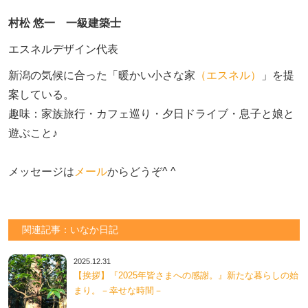
村松 悠一 一級建築士
エスネルデザイン代表
新潟の気候に合った「暖かい小さな家
（エスネル）
」を提
案している。

趣味：家族旅行・カフェ巡り・夕日ドライブ・息子と娘と
遊ぶこと♪　

メッセージは
メール
からどうぞ^ ^
関連記事：いなか日記
2025.12.31
【挨拶】『2025年皆さまへの感謝。』新たな暮らしの始
まり。－幸せな時間－