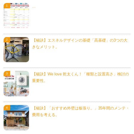
...
【秘訣】エスネルデザインの基礎「高基礎」の3つの大
きなメリット。
【秘訣】We love 乾太くん！「種類と設置高さ」検討の
重要性。
【秘訣】「おすすめ外壁は板張り。」35年間のメンテ・
費用を考える。