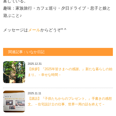
案している。

趣味：家族旅行・カフェ巡り・夕日ドライブ・息子と娘と
遊ぶこと♪　

メッセージは
メール
からどうぞ^ ^
関連記事：いなか日記
2025.12.31
【挨拶】『2025年皆さまへの感謝。』新たな暮らしの始
まり。－幸せな時間－
2025.11.11
【講話】『子供たちからのプレゼント。』手書きの感想
文。－住宅設計士の仕事、世界一周の話を終えて－