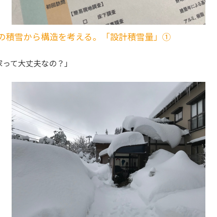
年の積雪から構造を考える。「設計積雪量」①
家って大丈夫なの？」