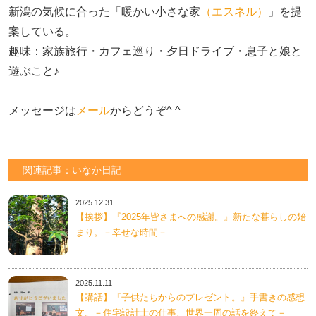
新潟の気候に合った「暖かい小さな家
（エスネル）
」を提
案している。

趣味：家族旅行・カフェ巡り・夕日ドライブ・息子と娘と
遊ぶこと♪　

メッセージは
メール
からどうぞ^ ^
関連記事：いなか日記
2025.12.31
【挨拶】『2025年皆さまへの感謝。』新たな暮らしの始
まり。－幸せな時間－
2025.11.11
【講話】『子供たちからのプレゼント。』手書きの感想
文。－住宅設計士の仕事、世界一周の話を終えて－