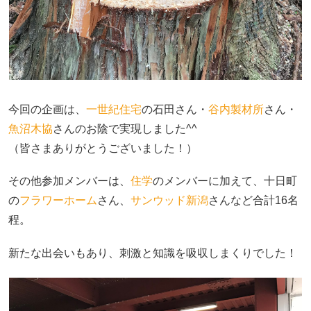
今回の企画は、
一世紀住宅
の石田さん・
谷内製材所
さん・
魚沼木協
さんのお陰で実現しました^^
（皆さまありがとうございました！）
その他参加メンバーは、
住学
のメンバーに加えて、十日町
の
フラワーホーム
さん、
サンウッド新潟
さんなど合計16名
程。
新たな出会いもあり、刺激と知識を吸収しまくりでした！