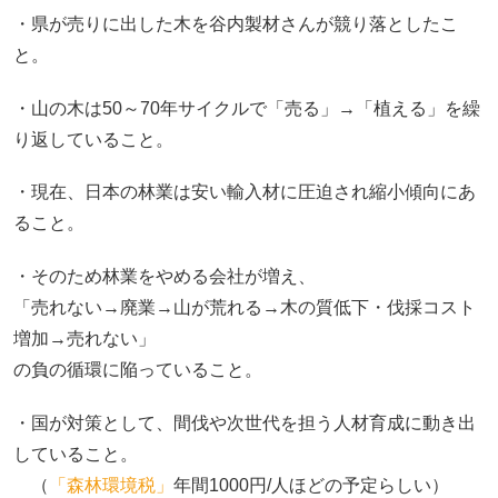
・県が売りに出した木を谷内製材さんが競り落としたこ
と。
・山の木は50～70年サイクルで「売る」→「植える」を繰
り返していること。
・現在、日本の林業は安い輸入材に圧迫され縮小傾向にあ
ること。
・そのため林業をやめる会社が増え、
「売れない→廃業→山が荒れる→木の質低下・伐採コスト
増加→売れない」
の負の循環に陥っていること。
・国が対策として、間伐や次世代を担う人材育成に動き出
していること。
（
「森林環境税」
年間1000円/人ほどの予定らしい）