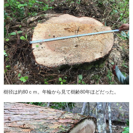
樹径は約80ｃｍ。年輪から見て樹齢80年ほどだった。