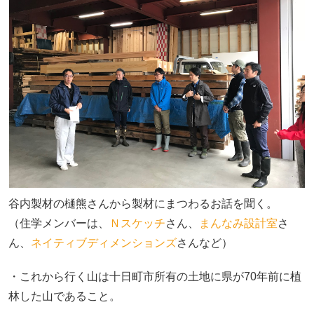
谷内製材の樋熊さんから製材にまつわるお話を聞く。
（住学メンバーは、
Ｎスケッチ
さん、
まんなみ設計室
さ
ん、
ネイティブディメンションズ
さんなど）
・これから行く山は十日町市所有の土地に県が70年前に植
林した山であること。