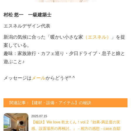
村松 悠一 一級建築士
エスネルデザイン代表
新潟の気候に合った「暖かい小さな家
（エスネル）
」を提
案している。

趣味：家族旅行・カフェ巡り・夕日ドライブ・息子と娘と
遊ぶこと♪　

メッセージは
メール
からどうぞ^ ^
関連記事：【建材・設備・アイテム】の秘訣
2025.07.15
【秘訣】We love 乾太くん！vol.2『効果-満足度の実
感。設置場所の再検討。』－相方の感想－case.自邸