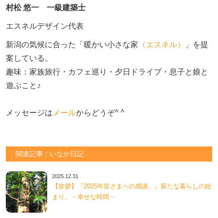
村松 悠一 一級建築士
エスネルデザイン代表
新潟の気候に合った「暖かい小さな家
（エスネル）
」を提
案している。

趣味：家族旅行・カフェ巡り・夕日ドライブ・息子と娘と
遊ぶこと♪　

メッセージは
メール
からどうぞ^ ^
関連記事：いなか日記
2025.12.31
【挨拶】『2025年皆さまへの感謝。』新たな暮らしの始
まり。－幸せな時間－